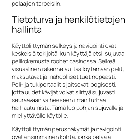
pelaajien tarpeisiin.
Tietoturva ja henkilötietojen
hallinta
Käyttöliittymän selkeys ja navigointi ovat
keskeisiä tekijöitä, kun käyttäjä etsii sujuvaa
pelikokemusta roobet casinossa. Selkeä
visuaalinen rakenne auttaa löytämään pelit,
maksutavat ja mahdolliset tuet nopeasti.
Peli- ja tukiportaalit sijaitsevat loogisesti,
jotta uudet kävijät voivat siirtyä sujuvasti
seuraavaan vaiheeseen ilman turhaa
harhautumista. Tämä luo pohjan sujuvalle ja
miellyttävälle käytölle.
Käyttöliittymän perusnäkymät ja navigointi
ovat ensimmäinen kohta, jonka pelaaja