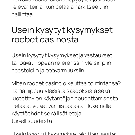
relevanteina, kun pelaaja harkitsee tilin
hallintaa
Usein kysytyt kysymykset
roobet casinosta
Usein kysytyt kysymykset ja vastaukset
tarjoavat nopean referenssin yleisimpiin
haasteisiin ja epävarmuuksiin.
Miten roobet casino oikeuttaa toimintansa?
Tämä riippuu yleisistä säädöksistä sekä
luotettavien käytäntöjen noudattamisesta.
Pelaajat voivat varmistaa asian lukemalla
käyttöehdot sekä lisätietoja
turvallisuudesta.
Usein kysytyt kysymykset aloittamisesta: