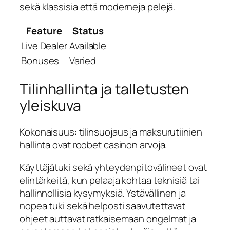
sekä klassisia että moderneja pelejä.
Feature
Status
Live Dealer
Available
Bonuses
Varied
Tilinhallinta ja talletusten
yleiskuva
Kokonaisuus: tilinsuojaus ja maksurutiinien
hallinta ovat roobet casinon arvoja.
Käyttäjätuki sekä yhteydenpitovälineet ovat
elintärkeitä, kun pelaaja kohtaa teknisiä tai
hallinnollisia kysymyksiä. Ystävällinen ja
nopea tuki sekä helposti saavutettavat
ohjeet auttavat ratkaisemaan ongelmat ja