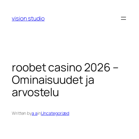
Skip
to
vision studio
content
roobet casino 2026 –
Ominaisuudet ja
arvostelu
Written by
a a
in
Uncategorized