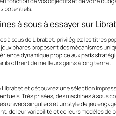
en fonction de vos objectifs et de votre budg
s potentiels.
ines à sous à essayer sur Libra
s à sous de Librabet, privilégiez les titres po
 Les jeux phares proposent des mécanismes un
périence dynamique propice aux paris stratégi
ar ils offrent de meilleurs gains à long terme.
no Librabet et découvrez une sélection impre
entuels. Très prisées, des machines à sous co
 univers singuliers et un style de jeu engage
t, de leur variabilité et de leurs modèles de 