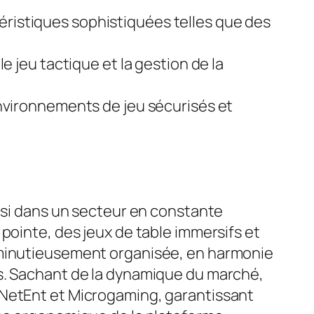
éristiques sophistiquées telles que des
le jeu tactique et la gestion de la
vironnements de jeu sécurisés et
insi dans un secteur en constante
pointe, des jeux de table immersifs et
t minutieusement organisée, en harmonie
es. Sachant de la dynamique du marché,
 NetEnt et Microgaming, garantissant