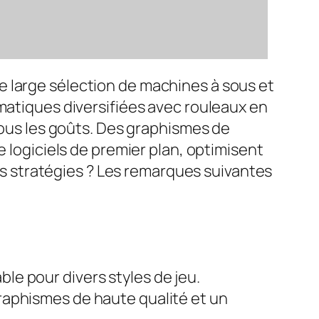
e large sélection de machines à sous et
matiques diversifiées avec rouleaux en
 tous les goûts. Des graphismes de
e logiciels de premier plan, optimisent
ues stratégies ? Les remarques suivantes
le pour divers styles de jeu.
graphismes de haute qualité et un