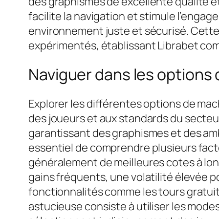
des graphismes de excellente qualité e
facilite la navigation et stimule l’eng
environnement juste et sécurisé. Cette
expérimentés, établissant Librabet comm
Naviguer dans les options
Explorer les différentes options de ma
des joueurs et aux standards du secteu
garantissant des graphismes et des ambi
essentiel de comprendre plusieurs facte
généralement de meilleures cotes à long t
gains fréquents, une volatilité élevée 
fonctionnalités comme les tours gratuits
astucieuse consiste à utiliser les modes