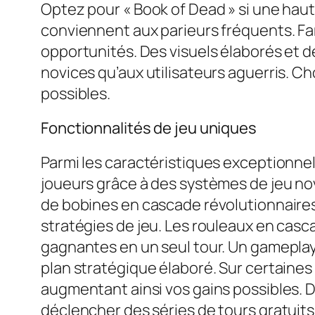
Optez pour « Book of Dead » si une haute 
conviennent aux parieurs fréquents. Fa
opportunités. Des visuels élaborés et d
novices qu’aux utilisateurs aguerris. 
possibles.
Fonctionnalités de jeu uniques
Parmi les caractéristiques exceptionnel
joueurs grâce à des systèmes de jeu no
de bobines en cascade révolutionnaires,
stratégies de jeu. Les rouleaux en cas
gagnantes en un seul tour. Un gameplay
plan stratégique élaboré. Sur certaines
augmentant ainsi vos gains possibles. 
déclencher des séries de tours gratuit