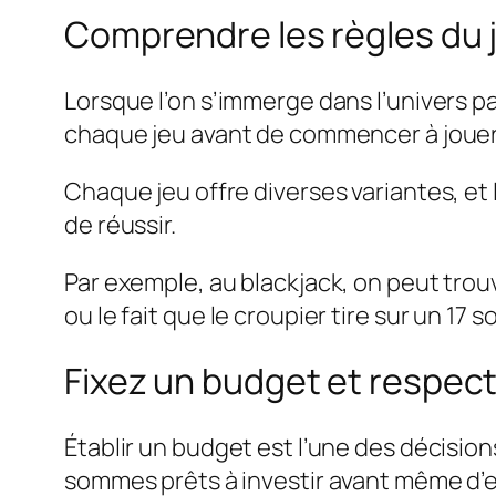
Comprendre les règles du 
Lorsque l’on s’immerge dans l’univers pa
chaque jeu avant de commencer à jouer
Chaque jeu offre diverses variantes, et
de réussir.
Par exemple, au blackjack, on peut tro
ou le fait que le croupier tire sur un 17
Fixez un budget et respect
Établir un budget est l’une des décision
sommes prêts à investir avant même d’e