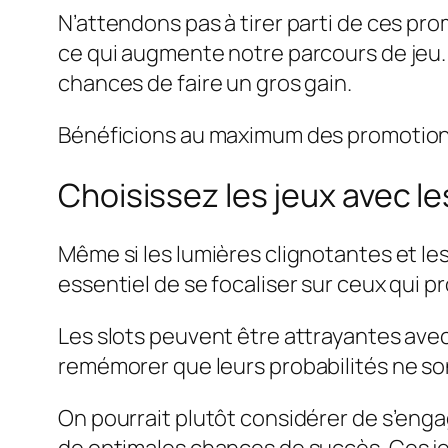
N’attendons pas à tirer parti de ces pr
ce qui augmente notre parcours de jeu. D
chances de faire un gros gain.
Bénéficions au maximum des promotions
Choisissez les jeux avec l
Même si les lumières clignotantes et les
essentiel de se focaliser sur ceux qui p
Les slots peuvent être attrayantes avec 
remémorer que leurs probabilités ne so
On pourrait plutôt considérer de s’enga