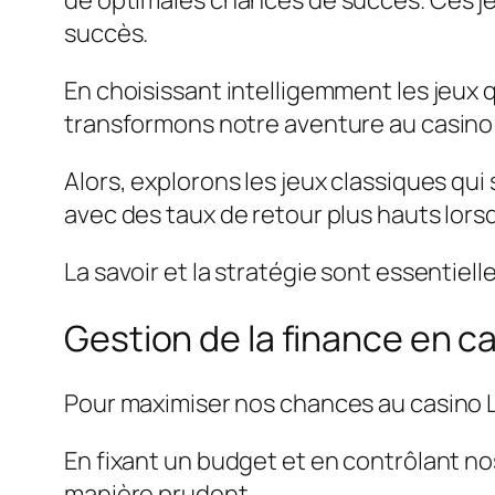
de optimales chances de succès. Ces j
succès.
En choisissant intelligemment les jeux
transformons notre aventure au casino 
Alors, explorons les jeux classiques qu
avec des taux de retour plus hauts lors
La savoir et la stratégie sont essentiell
Gestion de la finance en c
Pour maximiser nos chances au casino L
En fixant un budget et en contrôlant n
manière prudent.