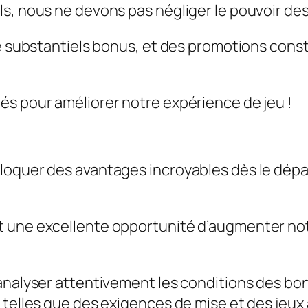
ls, nous ne devons pas négliger le pouvoir de
de substantiels bonus, et des promotions cons
és pour améliorer notre expérience de jeu !
loquer des avantages incroyables dès le dépa
 une excellente opportunité d’augmenter notr
analyser attentivement les conditions des bo
 telles que des exigences de mise et des jeux 