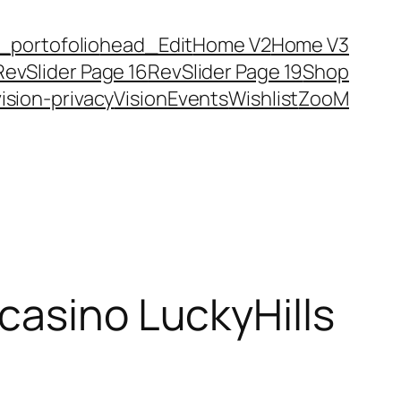
_portofolio
head_Edit
Home V2
Home V3
RevSlider Page 16
RevSlider Page 19
Shop
vision-privacy
VisionEvents
Wishlist
ZooM
casino LuckyHills