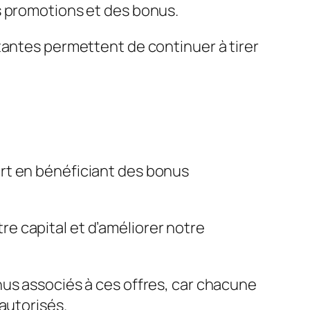
s promotions et des bonus.
tantes permettent de continuer à tirer
rt en bénéficiant des bonus
e capital et d’améliorer notre
nus associés à ces offres, car chacune
autorisés.