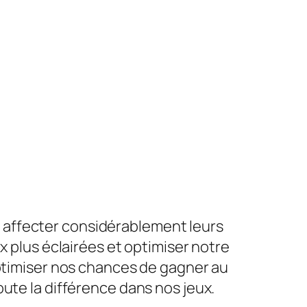
 affecter considérablement leurs
x plus éclairées et optimiser notre
optimiser nos chances de gagner au
ute la différence dans nos jeux.