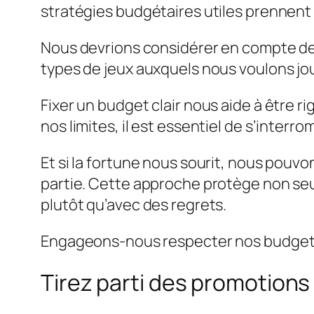
stratégies budgétaires utiles prennent 
Nous devrions considérer en compte des
types de jeux auxquels nous voulons jou
Fixer un budget clair nous aide à être 
nos limites, il est essentiel de s’interr
Et si la fortune nous sourit, nous pouvo
partie. Cette approche protège non seu
plutôt qu’avec des regrets.
Engageons-nous respecter nos budgets 
Tirez parti des promotions