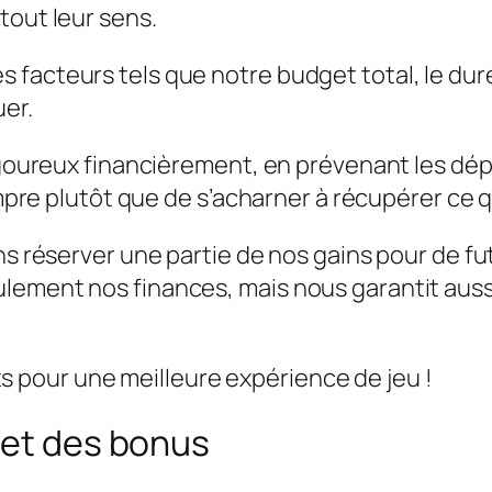
tout leur sens.
 facteurs tels que notre budget total, le dur
er.
rigoureux financièrement, en prévenant les dé
ompre plutôt que de s’acharner à récupérer ce q
ns réserver une partie de nos gains pour de fut
lement nos finances, mais nous garantit aussi
pour une meilleure expérience de jeu !
 et des bonus