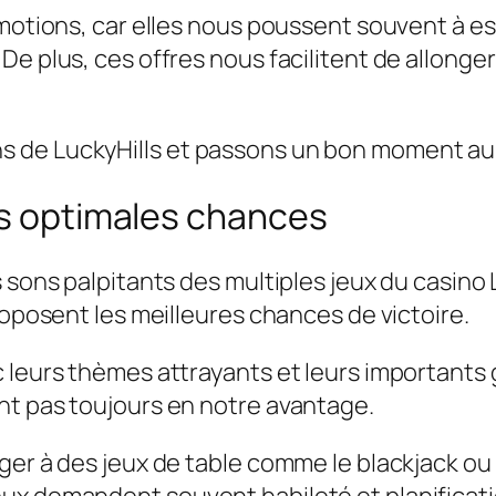
omotions, car elles nous poussent souvent à e
e plus, ces offres nous facilitent de allonger
 de LuckyHills et passons un bon moment au 
es optimales chances
 sons palpitants des multiples jeux du casino L
roposent les meilleures chances de victoire.
leurs thèmes attrayants et leurs importants ga
nt pas toujours en notre avantage.
ger à des jeux de table comme le blackjack o